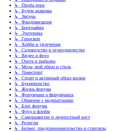
↳ Проба пера
↳ Будем знакомы
↳ Звёзды
↳ Фандомизация
↳ Биографии
↳ Эзотерика
↳ Гороскоп
↳ Хобби и увлечения
↳ Садоводство и огородничество
↳ Видео и фото
↳ Охота и рыбалка
↳ Мода, мой образ и стиль
↳ Транспорт
↳ Спорт и активный образ жизни
↳ Букмекерство
↳ Жизнь форума
↳ Форумчане о форумчанах
↳ Общение с модераторами
↳ Блог форума
↳ Флуд и флейм
↳ Саморазвитие и личностный рост
↳ Религия
↳ Бизнес, предпринимательство и стартапы