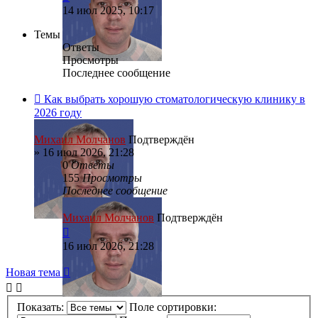
14 июл 2025, 10:17
Темы
Ответы
Просмотры
Последнее сообщение
Как выбрать хорошую стоматологическую клинику в
2026 году
Михаил Молчанов
Подтверждён
»
16 июл 2026, 21:28
0
Ответы
155
Просмотры
Последнее сообщение
Михаил Молчанов
Подтверждён
16 июл 2026, 21:28
Новая тема
Показать:
Поле сортировки: