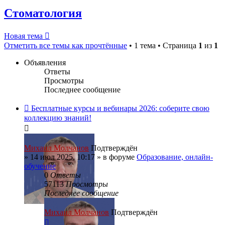
Стоматология
Новая тема
Отметить все темы как прочтённые
• 1 тема • Страница
1
из
1
Объявления
Ответы
Просмотры
Последнее сообщение
Бесплатные курсы и вебинары 2026: соберите свою
коллекцию знаний!
Михаил Молчанов
Подтверждён
»
14 июл 2025, 10:17
» в форуме
Образование, онлайн-
обучение
0
Ответы
57113
Просмотры
Последнее сообщение
Михаил Молчанов
Подтверждён