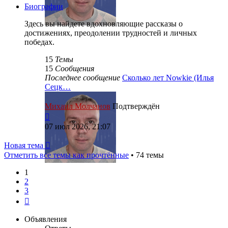
сообщению
Биографии
Здесь вы найдете вдохновляющие рассказы о
достижениях, преодолении трудностей и личных
победах.
15
Темы
15
Сообщения
Последнее сообщение
Сколько лет Nowkie (Илья
Сецк…
Михаил Молчанов
Подтверждён
Перейти
к
07 июл 2026, 21:07
последнему
сообщению
Новая тема
Отметить все темы как прочтённые
• 74 темы
1
2
3
След.
Объявления