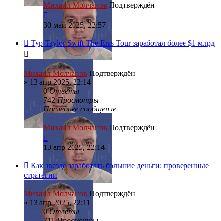
Михаил Молчанов
Подтверждён
30 май 2025, 22:57
Тур Taylor Swift The Eras Tour заработал более $1 млрд
Михаил Молчанов
Подтверждён
»
13 апр 2025, 22:14
0
Ответы
742
Просмотры
Последнее сообщение
Михаил Молчанов
Подтверждён
13 апр 2025, 22:14
Как звезде заработать большие деньги: проверенные
стратегии
Михаил Молчанов
Подтверждён
»
13 апр 2025, 22:11
0
Ответы
711
Просмотры