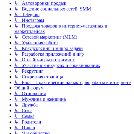
↳ Автоворонки продаж
↳ Ведение социальных сетей, SMM
↳ Telegram
↳ Инстаграм
↳ Продажа товаров в интернет-магазинах и
маркетплейсах
↳ Сетевой маркетинг (MLM)
↳ Удаленная работа
↳ Краудсорсинг и микро-задачи
↳ Разработка приложений и игр
↳ Онлайн-игры и стриминг
↳ Участие в конкурсах и соревнованиях
↳ Рекрутинг
↳ Секретная страница
↳ Блог - Практические навыки для работы в интернете
Общий форум
↳ Отношения
↳ Мужчина и женщина
↳ Дружба
↳ Секс
↳ Семья
↳ Родители
↳ Пикап
↳ Я и общество