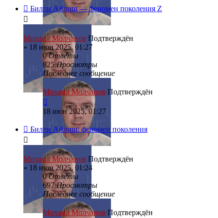
Билли Айлиш — феномен поколения Z
Михаил Молчанов
Подтверждён
»
18 июн 2025, 01:27
0
Ответы
825
Просмотры
Последнее сообщение
Михаил Молчанов
Подтверждён
18 июн 2025, 01:27
Билли Айлиш: феномен поколения
Михаил Молчанов
Подтверждён
»
18 июн 2025, 01:24
0
Ответы
697
Просмотры
Последнее сообщение
Михаил Молчанов
Подтверждён