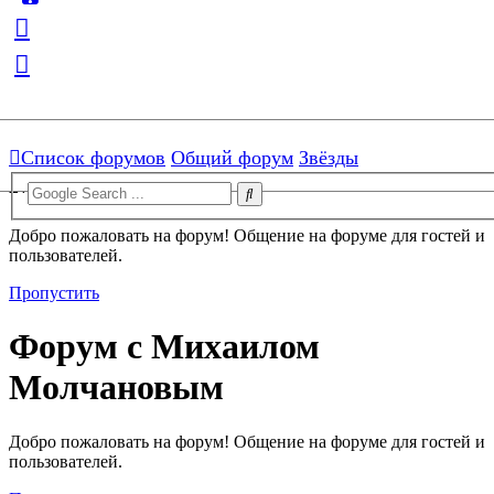
[ROOT]/includes/functions.php:3103)
Skip to menu
Skip to content
Skip to search
Форум с Михаилом
Список форумов
Общий форум
Звёзды
Молчановым
Добро пожаловать на форум! Общение на форуме для гостей и
пользователей.
Пропустить
Форум с Михаилом
Молчановым
Добро пожаловать на форум! Общение на форуме для гостей и
пользователей.