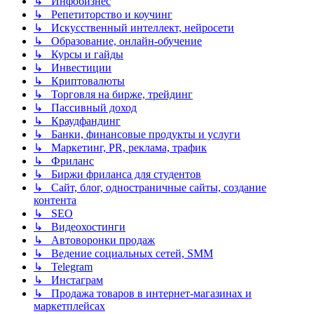
↳ Инфобизнес
↳ Репетиторство и коучинг
↳ Искусственный интеллект, нейросети
↳ Образование, онлайн-обучение
↳ Курсы и гайды
↳ Инвестиции
↳ Криптовалюты
↳ Торговля на бирже, трейдинг
↳ Пассивный доход
↳ Краудфандинг
↳ Банки, финансовые продукты и услуги
↳ Маркетинг, PR, реклама, трафик
↳ Фриланс
↳ Биржи фриланса для студентов
↳ Сайт, блог, одностраничные сайты, создание
контента
↳ SEO
↳ Видеохостинги
↳ Автоворонки продаж
↳ Ведение социальных сетей, SMM
↳ Telegram
↳ Инстаграм
↳ Продажа товаров в интернет-магазинах и
маркетплейсах