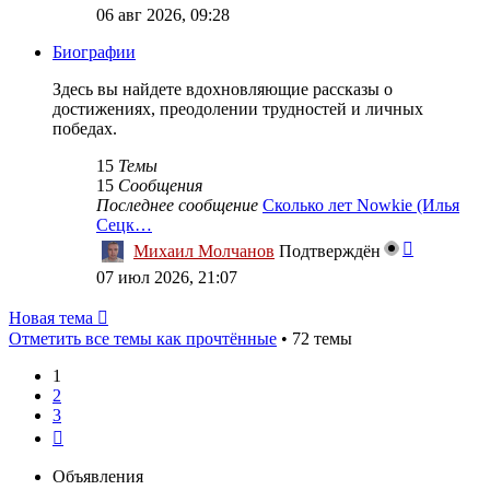
к
06 авг 2026, 09:28
последне
сообщен
Биографии
Здесь вы найдете вдохновляющие рассказы о
достижениях, преодолении трудностей и личных
победах.
15
Темы
15
Сообщения
Последнее сообщение
Сколько лет Nowkie (Илья
Сецк…
Перейти
Михаил Молчанов
Подтверждён
к
07 июл 2026, 21:07
последне
сообщен
Новая тема
Отметить все темы как прочтённые
• 72 темы
1
2
3
След.
Объявления