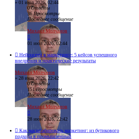
»
01 июл 2026, 02:44
0
Ответы
36
Просмотры
Последнее сообщение
Михаил Молчанов
01 июл 2026, 02:44
Нейросети в маркетинге: 5 кейсов успешного
внедрения и практические результаты
Михаил Молчанов
»
28 июн 2026, 22:42
0
Ответы
151
Просмотры
Последнее сообщение
Михаил Молчанов
28 июн 2026, 22:42
Как масштабировать маркетинг: из бутикового
подхода в промышленный