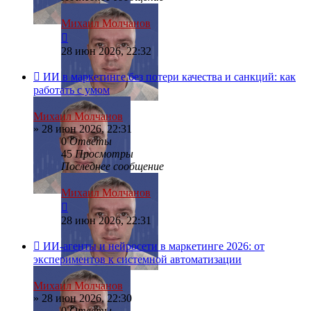
Михаил Молчанов
28 июн 2026, 22:32
ИИ в маркетинге без потери качества и санкций: как
работать с умом
Михаил Молчанов
»
28 июн 2026, 22:31
0
Ответы
45
Просмотры
Последнее сообщение
Михаил Молчанов
28 июн 2026, 22:31
ИИ-агенты и нейросети в маркетинге 2026: от
экспериментов к системной автоматизации
Михаил Молчанов
»
28 июн 2026, 22:30
0
Ответы