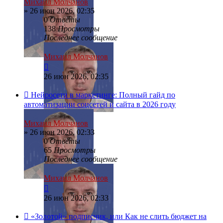
Михаил Молчанов
»
26 июн 2026, 02:35
0
Ответы
138
Просмотры
Последнее сообщение
Михаил Молчанов
26 июн 2026, 02:35
Нейросети в маркетинге: Полный гайд по
автоматизации соцсетей и сайта в 2026 году
Михаил Молчанов
»
26 июн 2026, 02:33
0
Ответы
65
Просмотры
Последнее сообщение
Михаил Молчанов
26 июн 2026, 02:33
«Золотой» подписчик, или Как не слить бюджет на