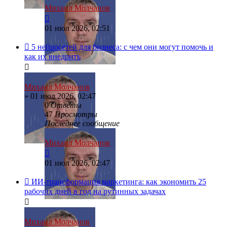
Михаил Молчанов
01 июл 2026, 02:51
5 нейросетей для бизнеса: с чем они могут помочь и
как их внедрить
Михаил Молчанов
»
01 июл 2026, 02:47
0
Ответы
47
Просмотры
Последнее сообщение
Михаил Молчанов
01 июл 2026, 02:47
ИИ-трансформация маркетинга: как экономить 25
рабочих дней в год на рутинных задачах
Михаил Молчанов