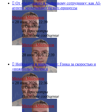
От «болтушки» к цифровому сотруднику: как AI-
агенты захватывают бизнес-процессы
Михаил Молчанов
»
28 июн 2026, 22:39
0
Ответы
49
Просмотры
Последнее сообщение
Михаил Молчанов
28 июн 2026, 22:39
Нейросети в маркетинге: Гонка за скоростью и
«ножницы» Яндекса
Михаил Молчанов
»
28 июн 2026, 22:36
0
Ответы
36
Просмотры
Последнее сообщение
Михаил Молчанов