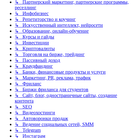
↳ Партнерский маркетинг, партнерские программы,
реселлинг
↳ Инфобизнес
↳ Репетиторство и коучинг
↳ Искусственный интеллект, нейросети
↳ Образование, онлайн-обучение
↳ Курсы и гайды
↳ Инвестиции
↳ Криптовалюты
↳ Торговля на бирже, трейдинг
↳ Пассивный доход
↳ Краудфандинг
↳ Банки, финансовые продукты и услуги
↳ Маркетинг, PR, реклама, трафик
↳ Фриланс
↳ Биржи фриланса для студентов
↳ Сайт, блог, одностраничные сайты, создание
контента
↳ SEO
↳ Видеохостинги
↳ Автоворонки продаж
↳ Ведение социальных сетей, SMM
↳ Telegram
↳ Инстаграм