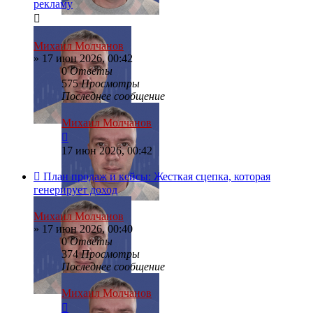
рекламу
Михаил Молчанов
»
17 июн 2026, 00:42
0
Ответы
575
Просмотры
Последнее сообщение
Михаил Молчанов
17 июн 2026, 00:42
План продаж и кейсы: Жесткая сцепка, которая
генерирует доход
Михаил Молчанов
»
17 июн 2026, 00:40
0
Ответы
374
Просмотры
Последнее сообщение
Михаил Молчанов