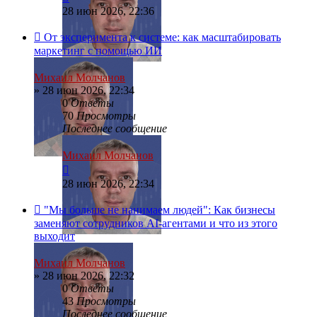
28 июн 2026, 22:36
От эксперимента к системе: как масштабировать
маркетинг с помощью ИИ
Михаил Молчанов
»
28 июн 2026, 22:34
0
Ответы
70
Просмотры
Последнее сообщение
Михаил Молчанов
28 июн 2026, 22:34
"Мы больше не нанимаем людей": Как бизнесы
заменяют сотрудников AI-агентами и что из этого
выходит
Михаил Молчанов
»
28 июн 2026, 22:32
0
Ответы
43
Просмотры
Последнее сообщение