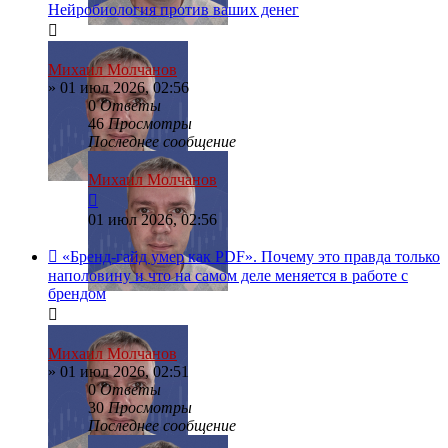
Нейробиология против ваших денег
Михаил Молчанов
»
01 июл 2026, 02:56
0
Ответы
46
Просмотры
Последнее сообщение
Михаил Молчанов
01 июл 2026, 02:56
«Бренд-гайд умер как PDF». Почему это правда только
наполовину и что на самом деле меняется в работе с
брендом
Михаил Молчанов
»
01 июл 2026, 02:51
0
Ответы
30
Просмотры
Последнее сообщение