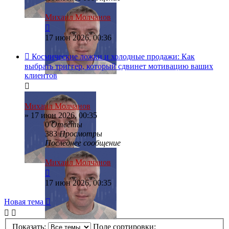
Михаил Молчанов
17 июн 2026, 00:36
Космические ложки и холодные продажи: Как
выбрать триггер, который сдвинет мотивацию ваших
клиентов
Михаил Молчанов
»
17 июн 2026, 00:35
0
Ответы
383
Просмотры
Последнее сообщение
Михаил Молчанов
17 июн 2026, 00:35
Новая тема
Показать:
Поле сортировки: