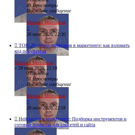
49
Просмотры
Последнее сообщение
Михаил Молчанов
28 июн 2026, 22:30
ТОП-20 нейро-лайфхаков в маркетинге: как взломать
код покупателя
Михаил Молчанов
»
28 июн 2026, 22:18
0
Ответы
51
Просмотры
Последнее сообщение
Михаил Молчанов
28 июн 2026, 22:18
Нейросети в маркетинге: Подборка инструментов и
готовые промпты для соцсетей и сайта