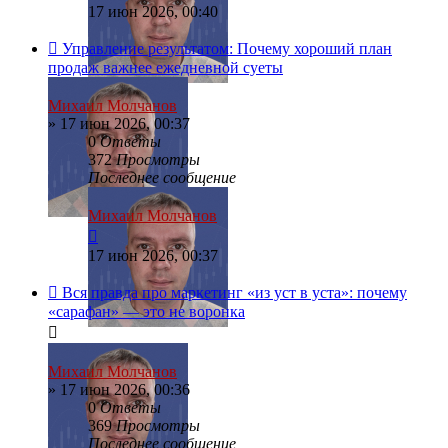
17 июн 2026, 00:40
Управление результатом: Почему хороший план
продаж важнее ежедневной суеты
Михаил Молчанов
»
17 июн 2026, 00:37
0
Ответы
372
Просмотры
Последнее сообщение
Михаил Молчанов
17 июн 2026, 00:37
Вся правда про маркетинг «из уст в уста»: почему
«сарафан» — это не воронка
Михаил Молчанов
»
17 июн 2026, 00:36
0
Ответы
369
Просмотры
Последнее сообщение