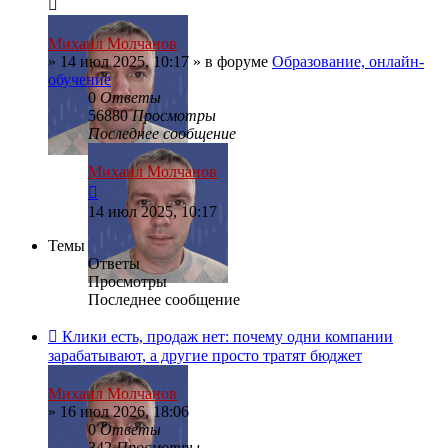
Михаил Молчанов
»
14 июл 2025, 10:17
» в форуме
Образование, онлайн-
обучение
0
Ответы
56880
Просмотры
Последнее сообщение
Михаил Молчанов
14 июл 2025, 10:17
Темы
Ответы
Просмотры
Последнее сообщение
Клики есть, продаж нет: почему одни компании
зарабатывают, а другие просто тратят бюджет
Михаил Молчанов
»
16 июл 2026, 18:06
0
Ответы
342
Просмотры