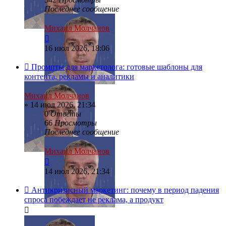
Последнее сообщение
Михаил Молчанов
16 июл 2026, 18:06
Промпты для маркетолога: готовые шаблоны для
контента, рекламы и аналитики
Михаил Молчанов
»
14 июл 2026, 21:34
0
Ответы
66
Просмотры
Последнее сообщение
Михаил Молчанов
14 июл 2026, 21:34
Антикризисный маркетинг: почему в период падения
спроса побеждает не реклама, а продукт