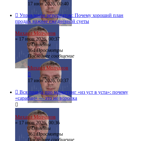
17 июн 2026, 00:40
Управление результатом: Почему хороший план
продаж важнее ежедневной суеты
Михаил Молчанов
»
17 июн 2026, 00:37
0
Ответы
364
Просмотры
Последнее сообщение
Михаил Молчанов
17 июн 2026, 00:37
Вся правда про маркетинг «из уст в уста»: почему
«сарафан» — это не воронка
Михаил Молчанов
»
17 июн 2026, 00:36
0
Ответы
361
Просмотры
Последнее сообщение