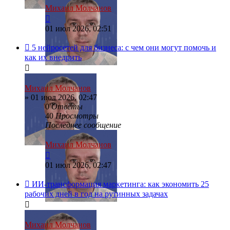
Михаил Молчанов
01 июл 2026, 02:51
5 нейросетей для бизнеса: с чем они могут помочь и
как их внедрить
Михаил Молчанов
»
01 июл 2026, 02:47
0
Ответы
40
Просмотры
Последнее сообщение
Михаил Молчанов
01 июл 2026, 02:47
ИИ-трансформация маркетинга: как экономить 25
рабочих дней в год на рутинных задачах
Михаил Молчанов