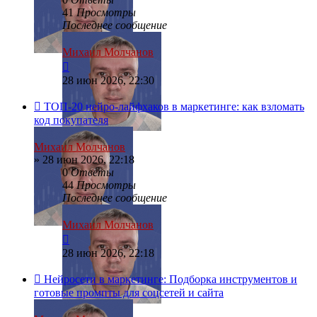
41
Просмотры
Последнее сообщение
Михаил Молчанов
28 июн 2026, 22:30
ТОП-20 нейро-лайфхаков в маркетинге: как взломать
код покупателя
Михаил Молчанов
»
28 июн 2026, 22:18
0
Ответы
44
Просмотры
Последнее сообщение
Михаил Молчанов
28 июн 2026, 22:18
Нейросети в маркетинге: Подборка инструментов и
готовые промпты для соцсетей и сайта