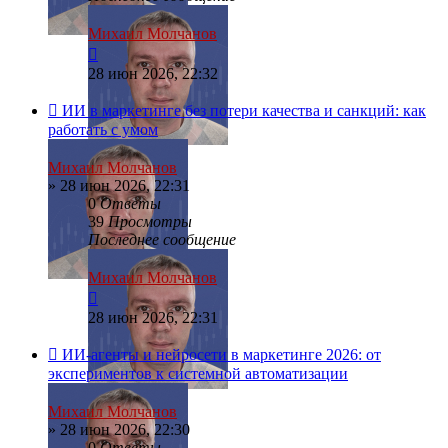
Михаил Молчанов
28 июн 2026, 22:32
ИИ в маркетинге без потери качества и санкций: как
работать с умом
Михаил Молчанов
»
28 июн 2026, 22:31
0
Ответы
39
Просмотры
Последнее сообщение
Михаил Молчанов
28 июн 2026, 22:31
ИИ-агенты и нейросети в маркетинге 2026: от
экспериментов к системной автоматизации
Михаил Молчанов
»
28 июн 2026, 22:30
0
Ответы