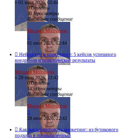
»
01 июл 2026, 02:44
0
Ответы
30
Просмотры
Последнее сообщение
Михаил Молчанов
01 июл 2026, 02:44
Нейросети в маркетинге: 5 кейсов успешного
внедрения и практические результаты
Михаил Молчанов
»
28 июн 2026, 22:42
0
Ответы
145
Просмотры
Последнее сообщение
Михаил Молчанов
28 июн 2026, 22:42
Как масштабировать маркетинг: из бутикового
подхода в промышленный