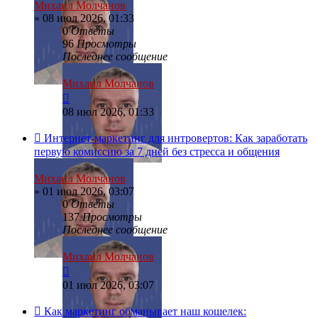
Михаил Молчанов
»
08 июл 2026, 01:33
0
Ответы
96
Просмотры
Последнее сообщение
Михаил Молчанов
08 июл 2026, 01:33
Интернет-маркетинг для интровертов: Как заработать
первую комиссию за 7 дней без стресса и общения
Михаил Молчанов
»
01 июл 2026, 03:07
0
Ответы
137
Просмотры
Последнее сообщение
Михаил Молчанов
01 июл 2026, 03:07
Как маркетинг обманывает наш кошелек: