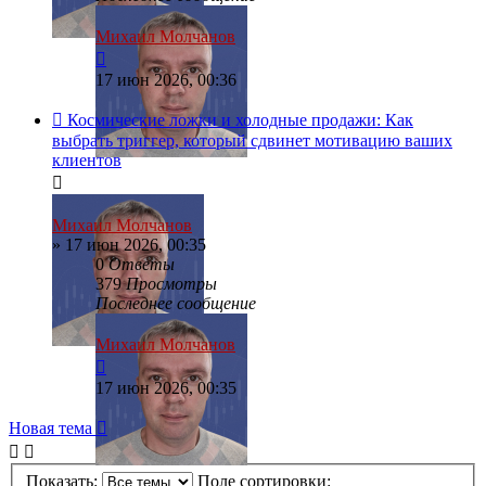
Михаил Молчанов
17 июн 2026, 00:36
Космические ложки и холодные продажи: Как
выбрать триггер, который сдвинет мотивацию ваших
клиентов
Михаил Молчанов
»
17 июн 2026, 00:35
0
Ответы
379
Просмотры
Последнее сообщение
Михаил Молчанов
17 июн 2026, 00:35
Новая тема
Показать:
Поле сортировки: