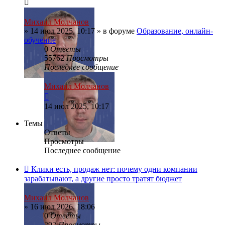
Михаил Молчанов
»
14 июл 2025, 10:17
» в форуме
Образование, онлайн-
обучение
0
Ответы
55762
Просмотры
Последнее сообщение
Михаил Молчанов
14 июл 2025, 10:17
Темы
Ответы
Просмотры
Последнее сообщение
Клики есть, продаж нет: почему одни компании
зарабатывают, а другие просто тратят бюджет
Михаил Молчанов
»
16 июл 2026, 18:06
0
Ответы
292
Просмотры