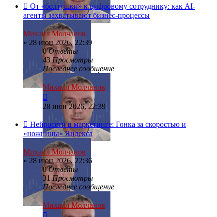
От «болтушки» к цифровому сотруднику: как AI-
агенты захватывают бизнес-процессы
Михаил Молчанов
»
28 июн 2026, 22:39
0
Ответы
43
Просмотры
Последнее сообщение
Михаил Молчанов
28 июн 2026, 22:39
Нейросети в маркетинге: Гонка за скоростью и
«ножницы» Яндекса
Михаил Молчанов
»
28 июн 2026, 22:36
0
Ответы
31
Просмотры
Последнее сообщение
Михаил Молчанов