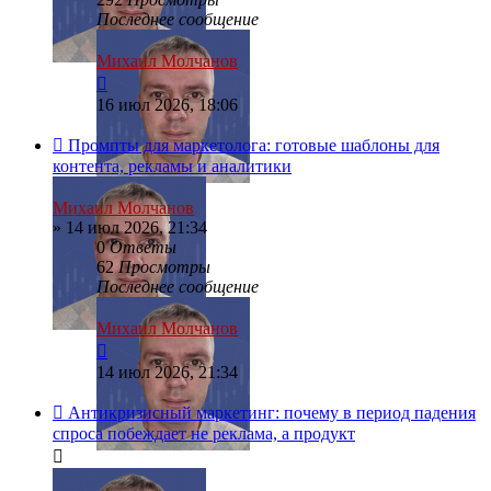
Последнее сообщение
Михаил Молчанов
16 июл 2026, 18:06
Промпты для маркетолога: готовые шаблоны для
контента, рекламы и аналитики
Михаил Молчанов
»
14 июл 2026, 21:34
0
Ответы
62
Просмотры
Последнее сообщение
Михаил Молчанов
14 июл 2026, 21:34
Антикризисный маркетинг: почему в период падения
спроса побеждает не реклама, а продукт