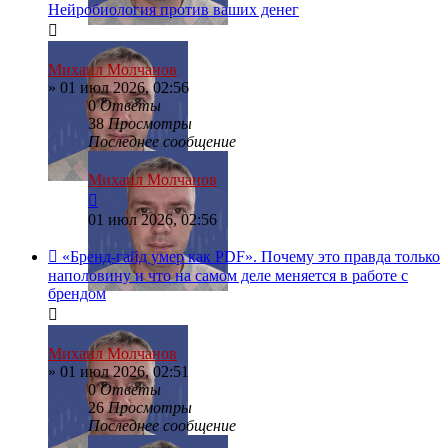
Нейробиология против ваших денег
Михаил Молчанов
»
01 июл 2026, 02:56
0
Ответы
38
Просмотры
Последнее сообщение
Михаил Молчанов
01 июл 2026, 02:56
«Бренд-гайд умер как PDF». Почему это правда только
наполовину и что на самом деле меняется в работе с
брендом
Михаил Молчанов
»
01 июл 2026, 02:51
0
Ответы
26
Просмотры
Последнее сообщение