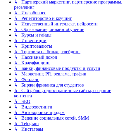
↳ Партнерский маркетинг, партнерские программы,
реселлинг
↳ Инфобизнес
↳ Репетиторство и коучинг
↳ Искусственный интеллект, нейросети
↳ Образование, онлайн-обучение
↳ Курсы и гайды
↳ Инвестиции
↳ Криптовалюты
↳ Торговля на бирже, трейдинг
↳ Пассивный доход
↳ Краудфандинг
↳ Банки, финансовые продукты и услуги
↳ Маркетинг, PR, реклама, трафик
↳ Фриланс
↳ Биржи фриланса для студентов
↳ Сайт, блог, одностраничные сайты, создание
контента
↳ SEO
↳ Видеохостинги
↳ Автоворонки продаж
↳ Ведение социальных сетей, SMM
↳ Telegram
↳ Инстаграм