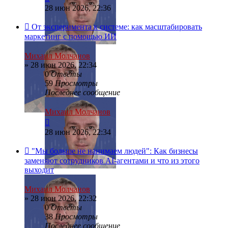
28 июн 2026, 22:36
От эксперимента к системе: как масштабировать
маркетинг с помощью ИИ
Михаил Молчанов
»
28 июн 2026, 22:34
0
Ответы
59
Просмотры
Последнее сообщение
Михаил Молчанов
28 июн 2026, 22:34
"Мы больше не нанимаем людей": Как бизнесы
заменяют сотрудников AI-агентами и что из этого
выходит
Михаил Молчанов
»
28 июн 2026, 22:32
0
Ответы
38
Просмотры
Последнее сообщение