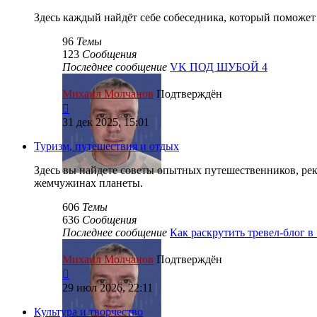
Здесь каждый найдёт себе собеседника, который поможет р
96
Темы
123
Сообщения
Последнее сообщение
VK ПОД ШУБОЙ 4
Михаил Молчанов
Подтверждён
Перейти
к
31 дек 2025, 15:01
последнему
сообщению
Туризм, путешествия и отдых
Здесь вы найдете советы опытных путешественников, р
жемчужинах планеты.
606
Темы
636
Сообщения
Последнее сообщение
Как раскрутить тревел-блог 
Михаил Молчанов
Подтверждён
Перейти
к
29 июл 2026, 22:11
последнему
сообщению
Культура и творчество