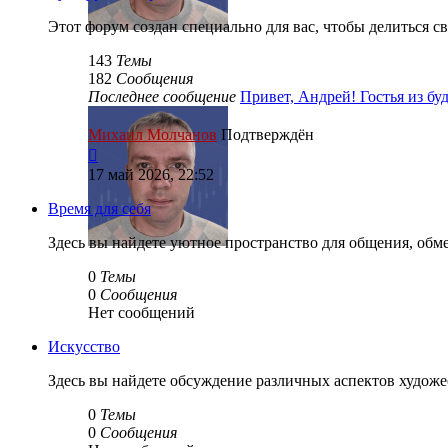
Этот форум создан специально для вас, чтобы делиться с
143
Темы
182
Сообщения
Последнее сообщение
Привет, Андрей! Гостья из б
Михаил Молчанов
Подтверждён
Перейти
к
17 май 2026, 22:52
последнему
сообщению
Время для себя
Здесь вы найдете уютное пространство для общения, обм
0
Темы
0
Сообщения
Нет сообщений
Искусство
Здесь вы найдете обсуждение различных аспектов художес
0
Темы
0
Сообщения