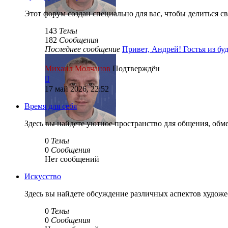
Этот форум создан специально для вас, чтобы делиться с
143
Темы
182
Сообщения
Последнее сообщение
Привет, Андрей! Гостья из б
Михаил Молчанов
Подтверждён
Перейти
к
17 май 2026, 22:52
последнему
сообщению
Время для себя
Здесь вы найдете уютное пространство для общения, обм
0
Темы
0
Сообщения
Нет сообщений
Искусство
Здесь вы найдете обсуждение различных аспектов художес
0
Темы
0
Сообщения