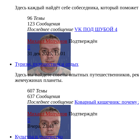
Здесь каждый найдёт себе собеседника, который поможет р
96
Темы
123
Сообщения
Последнее сообщение
VK ПОД ШУБОЙ 4
Михаил Молчанов
Подтверждён
Перейти
к
31 дек 2025, 15:01
последнему
сообщению
Туризм, путешествия и отдых
Здесь вы найдете советы опытных путешественников, р
жемчужинах планеты.
607
Темы
637
Сообщения
Последнее сообщение
Коварный кишечник: почем
Михаил Молчанов
Подтверждён
Перейти
к
Вчера, 23:48
последнему
сообщению
Культура и творчество