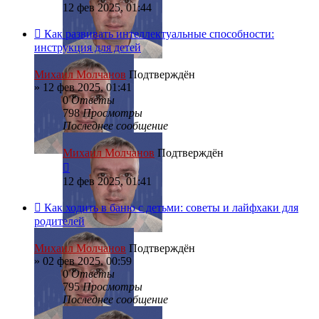
12 фев 2025, 01:44
Как развивать интеллектуальные способности:
инструкция для детей
Михаил Молчанов
Подтверждён
»
12 фев 2025, 01:41
0
Ответы
798
Просмотры
Последнее сообщение
Михаил Молчанов
Подтверждён
12 фев 2025, 01:41
Как ходить в баню с детьми: советы и лайфхаки для
родителей
Михаил Молчанов
Подтверждён
»
02 фев 2025, 00:59
0
Ответы
795
Просмотры
Последнее сообщение