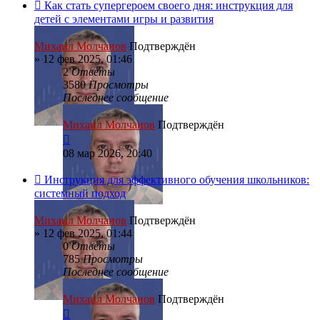
Как стать супергероем своего дня: инструкция для
детей с элементами игры и развития
Михаил Молчанов
Подтверждён
»
12 фев 2025, 01:46
2
Ответы
3580
Просмотры
Последнее сообщение
Михаил Молчанов
Подтверждён
08 мар 2026, 20:40
Инструкция для эффективного обучения школьников:
системный подход
Михаил Молчанов
Подтверждён
»
12 фев 2025, 01:44
0
Ответы
785
Просмотры
Последнее сообщение
Михаил Молчанов
Подтверждён