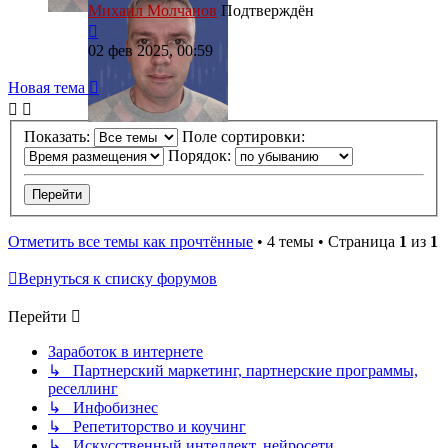
Михаил Молчанов
Подтверждён
02 фев 2025, 00:59
Новая тема
Показать:
Поле сортировки:
Порядок:
Отметить все темы как прочтённые
• 4 темы • Страница
1
из
1
Вернуться к списку форумов
Перейти
Заработок в интернете
↳ Партнерский маркетинг, партнерские программы,
реселлинг
↳ Инфобизнес
↳ Репетиторство и коучинг
↳ Искусственный интеллект, нейросети