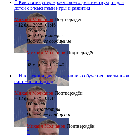
Как стать супергероем своего дня: инструкция для
детей с элементами игры и развития
Михаил Молчанов
Подтверждён
»
12 фев 2025, 01:46
2
Ответы
3602
Просмотры
Последнее сообщение
Михаил Молчанов
Подтверждён
08 мар 2026, 20:40
Инструкция для эффективного обучения школьников:
системный подход
Михаил Молчанов
Подтверждён
»
12 фев 2025, 01:44
0
Ответы
785
Просмотры
Последнее сообщение
Михаил Молчанов
Подтверждён