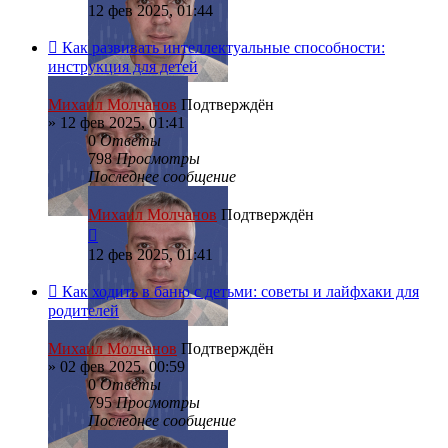
12 фев 2025, 01:44
Как развивать интеллектуальные способности:
инструкция для детей
Михаил Молчанов
Подтверждён
»
12 фев 2025, 01:41
0
Ответы
798
Просмотры
Последнее сообщение
Михаил Молчанов
Подтверждён
12 фев 2025, 01:41
Как ходить в баню с детьми: советы и лайфхаки для
родителей
Михаил Молчанов
Подтверждён
»
02 фев 2025, 00:59
0
Ответы
795
Просмотры
Последнее сообщение