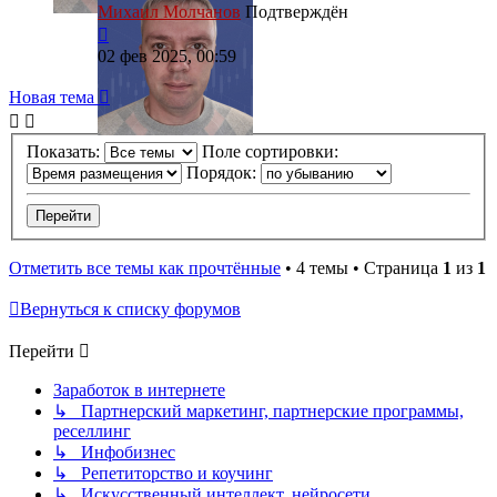
Михаил Молчанов
Подтверждён
02 фев 2025, 00:59
Новая тема
Показать:
Поле сортировки:
Порядок:
Отметить все темы как прочтённые
• 4 темы • Страница
1
из
1
Вернуться к списку форумов
Перейти
Заработок в интернете
↳ Партнерский маркетинг, партнерские программы,
реселлинг
↳ Инфобизнес
↳ Репетиторство и коучинг
↳ Искусственный интеллект, нейросети