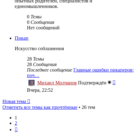
опытных родителей, специалистов и
единомышленников.
0
Темы
0
Сообщения
Нет сообщений
Пикап
Искусство соблазнения
28
Темы
28
Сообщения
Последнее сообщение
Главные ошибки пикаперов:
поч…
Перейти
Михаил Молчанов
Подтверждён
к
Вчера, 22:52
последне
сообщен
Новая тема
Отметить все темы как прочтённые
• 26 тем
1
2
След.