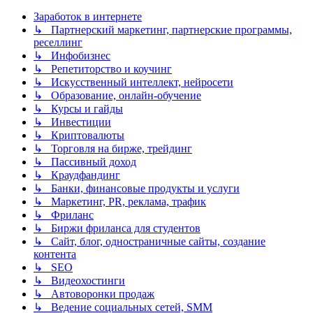
Заработок в интернете
↳ Партнерский маркетинг, партнерские программы,
реселлинг
↳ Инфобизнес
↳ Репетиторство и коучинг
↳ Искусственный интеллект, нейросети
↳ Образование, онлайн-обучение
↳ Курсы и гайды
↳ Инвестиции
↳ Криптовалюты
↳ Торговля на бирже, трейдинг
↳ Пассивный доход
↳ Краудфандинг
↳ Банки, финансовые продукты и услуги
↳ Маркетинг, PR, реклама, трафик
↳ Фриланс
↳ Биржи фриланса для студентов
↳ Сайт, блог, одностраничные сайты, создание
контента
↳ SEO
↳ Видеохостинги
↳ Автоворонки продаж
↳ Ведение социальных сетей, SMM