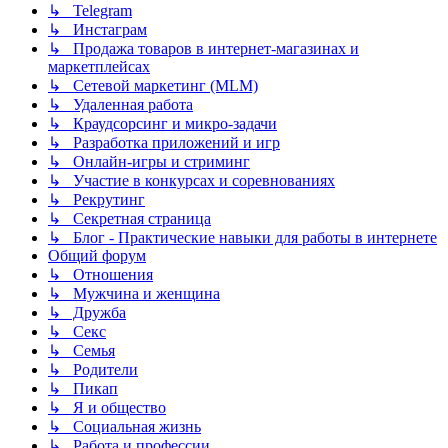
↳ Telegram
↳ Инстаграм
↳ Продажа товаров в интернет-магазинах и
маркетплейсах
↳ Сетевой маркетинг (MLM)
↳ Удаленная работа
↳ Краудсорсинг и микро-задачи
↳ Разработка приложений и игр
↳ Онлайн-игры и стриминг
↳ Участие в конкурсах и соревнованиях
↳ Рекрутинг
↳ Секретная страница
↳ Блог - Практические навыки для работы в интернете
Общий форум
↳ Отношения
↳ Мужчина и женщина
↳ Дружба
↳ Секс
↳ Семья
↳ Родители
↳ Пикап
↳ Я и общество
↳ Социальная жизнь
↳ Работа и профессии