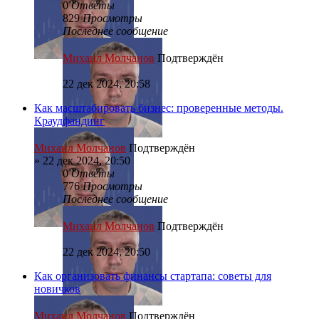
0
Ответы
829
Просмотры
Последнее сообщение
Михаил Молчанов
Подтверждён
22 дек 2024, 20:58
Как масштабировать бизнес: проверенные методы.
Краудфандинг
Михаил Молчанов
Подтверждён
»
22 дек 2024, 20:50
0
Ответы
776
Просмотры
Последнее сообщение
Михаил Молчанов
Подтверждён
22 дек 2024, 20:50
Как организовать финансы стартапа: советы для
новичков
Михаил Молчанов
Подтверждён