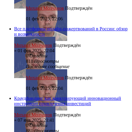
Михаил Молчанов
Подтверждён
01 фев 2025, 22:06
Все платформы онлайн-пожертвований в России: обзор
и возможности
Михаил Молчанов
Подтверждён
»
01 фев 2025, 22:04
0
Ответы
818
Просмотры
Последнее сообщение
Михаил Молчанов
Подтверждён
01 фев 2025, 22:04
Краудфандинг как конкурирующий инновационный
инструмент привлечения инвестиций
Михаил Молчанов
Подтверждён
»
07 янв 2025, 21:41
0
Ответы
881
Просмотры