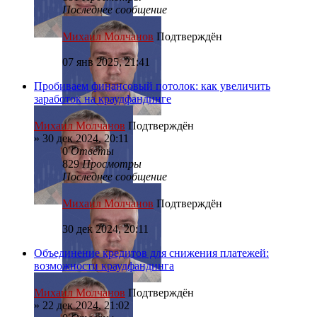
Последнее сообщение
Михаил Молчанов
Подтверждён
07 янв 2025, 21:41
Пробиваем финансовый потолок: как увеличить
заработок на краудфандинге
Михаил Молчанов
Подтверждён
»
30 дек 2024, 20:11
0
Ответы
829
Просмотры
Последнее сообщение
Михаил Молчанов
Подтверждён
30 дек 2024, 20:11
Объединение кредитов для снижения платежей:
возможности краудфандинга
Михаил Молчанов
Подтверждён
»
22 дек 2024, 21:02