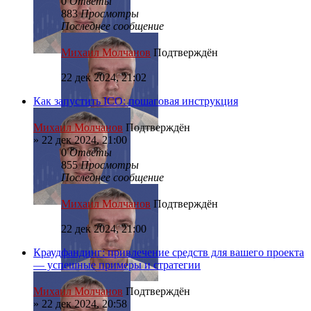
0
Ответы
883
Просмотры
Последнее сообщение
Михаил Молчанов
Подтверждён
22 дек 2024, 21:02
Как запустить ICO: пошаговая инструкция
Михаил Молчанов
Подтверждён
»
22 дек 2024, 21:00
0
Ответы
855
Просмотры
Последнее сообщение
Михаил Молчанов
Подтверждён
22 дек 2024, 21:00
Краудфандинг: привлечение средств для вашего проекта
— успешные примеры и стратегии
Михаил Молчанов
Подтверждён
»
22 дек 2024, 20:58