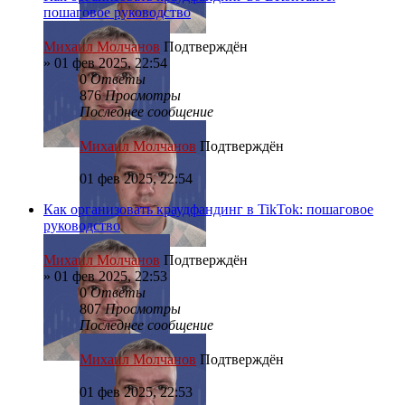
пошаговое руководство
Михаил Молчанов
Подтверждён
»
01 фев 2025, 22:54
0
Ответы
876
Просмотры
Последнее сообщение
Михаил Молчанов
Подтверждён
01 фев 2025, 22:54
Как организовать краудфандинг в TikTok: пошаговое
руководство
Михаил Молчанов
Подтверждён
»
01 фев 2025, 22:53
0
Ответы
807
Просмотры
Последнее сообщение
Михаил Молчанов
Подтверждён
01 фев 2025, 22:53