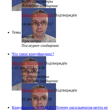
56885
Просмотры
Последнее сообщение
Михаил Молчанов
Подтверждён
14 июл 2025, 10:17
Темы
Ответы
Просмотры
Последнее сообщение
Что такое краудфандинг?
Михаил Молчанов
Подтверждён
»
22 дек 2024, 20:36
0
Ответы
772
Просмотры
Последнее сообщение
Михаил Молчанов
Подтверждён
22 дек 2024, 20:36
Краудфандинг и SMART: Почему расплывчатая мечта не