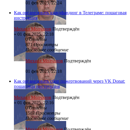
01 фев 2025, 22:24
Как организовать краудфандинг в Телеграме: пошаговая
инструкция
Михаил Молчанов
Подтверждён
»
01 фев 2025, 22:18
0
Ответы
871
Просмотры
Последнее сообщение
Михаил Молчанов
Подтверждён
01 фев 2025, 22:18
Как организовать сбор пожертвований через VK Donat:
пошаговая инструкция
Михаил Молчанов
Подтверждён
»
01 фев 2025, 22:16
0
Ответы
1587
Просмотры
Последнее сообщение
Михаил Молчанов
Подтверждён