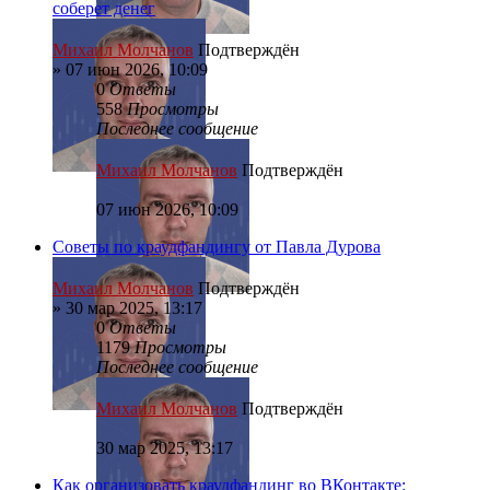
соберет денег
Михаил Молчанов
Подтверждён
»
07 июн 2026, 10:09
0
Ответы
558
Просмотры
Последнее сообщение
Михаил Молчанов
Подтверждён
07 июн 2026, 10:09
Советы по краудфандингу от Павла Дурова
Михаил Молчанов
Подтверждён
»
30 мар 2025, 13:17
0
Ответы
1179
Просмотры
Последнее сообщение
Михаил Молчанов
Подтверждён
30 мар 2025, 13:17
Как организовать краудфандинг во ВКонтакте: