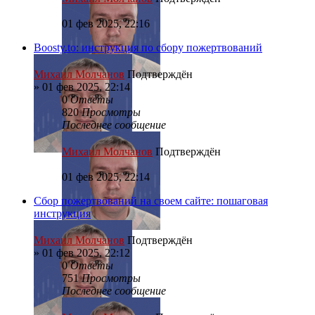
01 фев 2025, 22:16
Boosty.to: инструкция по сбору пожертвований
Михаил Молчанов
Подтверждён
»
01 фев 2025, 22:14
0
Ответы
820
Просмотры
Последнее сообщение
Михаил Молчанов
Подтверждён
01 фев 2025, 22:14
Сбор пожертвований на своем сайте: пошаговая
инструкция
Михаил Молчанов
Подтверждён
»
01 фев 2025, 22:12
0
Ответы
751
Просмотры
Последнее сообщение