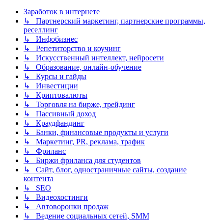
Заработок в интернете
↳ Партнерский маркетинг, партнерские программы,
реселлинг
↳ Инфобизнес
↳ Репетиторство и коучинг
↳ Искусственный интеллект, нейросети
↳ Образование, онлайн-обучение
↳ Курсы и гайды
↳ Инвестиции
↳ Криптовалюты
↳ Торговля на бирже, трейдинг
↳ Пассивный доход
↳ Краудфандинг
↳ Банки, финансовые продукты и услуги
↳ Маркетинг, PR, реклама, трафик
↳ Фриланс
↳ Биржи фриланса для студентов
↳ Сайт, блог, одностраничные сайты, создание
контента
↳ SEO
↳ Видеохостинги
↳ Автоворонки продаж
↳ Ведение социальных сетей, SMM