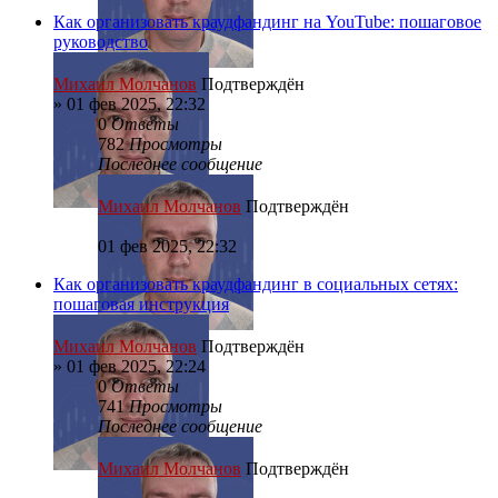
Как организовать краудфандинг на YouTube: пошаговое
руководство
Михаил Молчанов
Подтверждён
»
01 фев 2025, 22:32
0
Ответы
782
Просмотры
Последнее сообщение
Михаил Молчанов
Подтверждён
01 фев 2025, 22:32
Как организовать краудфандинг в социальных сетях:
пошаговая инструкция
Михаил Молчанов
Подтверждён
»
01 фев 2025, 22:24
0
Ответы
741
Просмотры
Последнее сообщение
Михаил Молчанов
Подтверждён