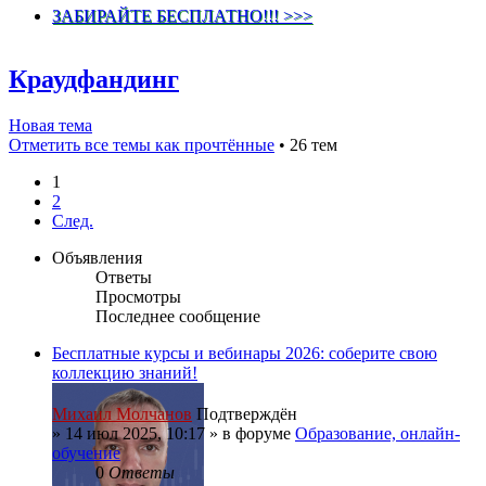
ЗАБИРАЙТЕ БЕСПЛАТНО!!! >>>
Краудфандинг
Новая тема
Отметить все темы как прочтённые
• 26 тем
1
2
След.
Объявления
Ответы
Просмотры
Последнее сообщение
Бесплатные курсы и вебинары 2026: соберите свою
коллекцию знаний!
Михаил Молчанов
Подтверждён
»
14 июл 2025, 10:17
» в форуме
Образование, онлайн-
обучение
0
Ответы