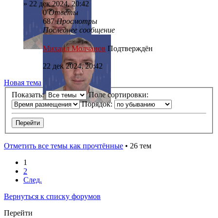
»
22 дек 2024, 20:42
0
Ответы
687
Просмотры
Последнее сообщение
Михаил Молчанов
Подтверждён
22 дек 2024, 20:42
Новая тема
Показать:
Поле сортировки:
Порядок:
Отметить все темы как прочтённые
• 26 тем
1
2
След.
Вернуться к списку форумов
Перейти