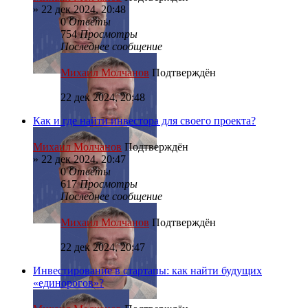
»
22 дек 2024, 20:48
0
Ответы
754
Просмотры
Последнее сообщение
Михаил Молчанов
Подтверждён
22 дек 2024, 20:48
Как и где найти инвестора для своего проекта?
Михаил Молчанов
Подтверждён
»
22 дек 2024, 20:47
0
Ответы
617
Просмотры
Последнее сообщение
Михаил Молчанов
Подтверждён
22 дек 2024, 20:47
Инвестирование в стартапы: как найти будущих
«единорогов»?