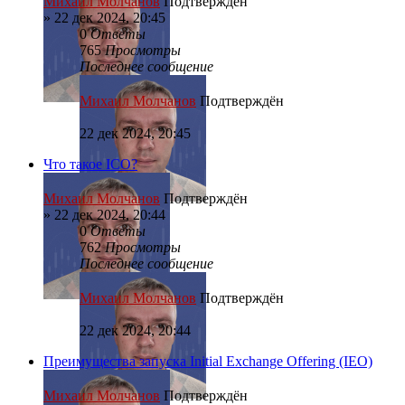
Михаил Молчанов
Подтверждён
»
22 дек 2024, 20:45
0
Ответы
765
Просмотры
Последнее сообщение
Михаил Молчанов
Подтверждён
22 дек 2024, 20:45
Что такое ICO?
Михаил Молчанов
Подтверждён
»
22 дек 2024, 20:44
0
Ответы
762
Просмотры
Последнее сообщение
Михаил Молчанов
Подтверждён
22 дек 2024, 20:44
Преимущества запуска Initial Exchange Offering (IEO)
Михаил Молчанов
Подтверждён