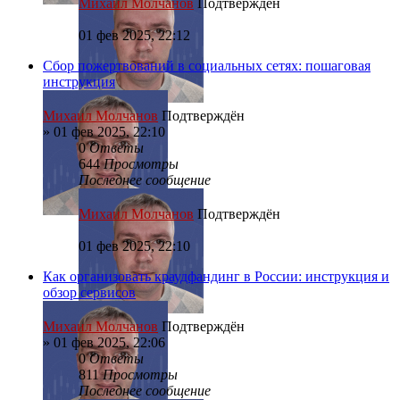
Михаил Молчанов
Подтверждён
01 фев 2025, 22:12
Сбор пожертвований в социальных сетях: пошаговая
инструкция
Михаил Молчанов
Подтверждён
»
01 фев 2025, 22:10
0
Ответы
644
Просмотры
Последнее сообщение
Михаил Молчанов
Подтверждён
01 фев 2025, 22:10
Как организовать краудфандинг в России: инструкция и
обзор сервисов
Михаил Молчанов
Подтверждён
»
01 фев 2025, 22:06
0
Ответы
811
Просмотры
Последнее сообщение