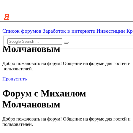
[ROOT]/includes/functions.php:3103)
Skip to menu
Skip to content
Skip to search
Список форумов
Заработок в интернете
Инвестиции
Кр
Форум с Михаилом
Молчановым
Добро пожаловать на форум! Общение на форуме для гостей и
пользователей.
Пропустить
Форум с Михаилом
Молчановым
Добро пожаловать на форум! Общение на форуме для гостей и
пользователей.