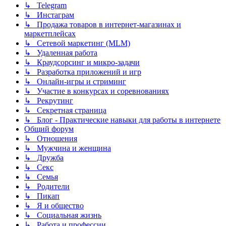
↳ Telegram
↳ Инстаграм
↳ Продажа товаров в интернет-магазинах и
маркетплейсах
↳ Сетевой маркетинг (MLM)
↳ Удаленная работа
↳ Краудсорсинг и микро-задачи
↳ Разработка приложений и игр
↳ Онлайн-игры и стриминг
↳ Участие в конкурсах и соревнованиях
↳ Рекрутинг
↳ Секретная страница
↳ Блог - Практические навыки для работы в интернете
Общий форум
↳ Отношения
↳ Мужчина и женщина
↳ Дружба
↳ Секс
↳ Семья
↳ Родители
↳ Пикап
↳ Я и общество
↳ Социальная жизнь
↳ Работа и профессии