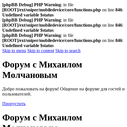
[phpBB Debug] PHP Warning
: in file
[ROOT]/ext/sniper/mobiledevice/core/functions.php
on line
846
:
Undefined variable $status
[phpBB Debug] PHP Warning
: in file
[ROOT]/ext/sniper/mobiledevice/core/functions.php
on line
846
:
Undefined variable $status
[phpBB Debug] PHP Warning
: in file
[ROOT]/ext/sniper/mobiledevice/core/functions.php
on line
846
:
Undefined variable $status
Skip to menu
Skip to content
Skip to search
Форум с Михаилом
Молчановым
Добро пожаловать на форум! Общение на форуме для гостей и
пользователей.
Пропустить
Форум с Михаилом