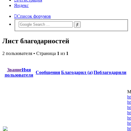
Яндекс
Список форумов
Лист благодарностей
2 пользователя • Страница
1
из
1
Звание
Имя
Сообщения
Благодарил (а)
Поблагодарили
пользователя
М
h
ht
h
h
h
ht
h